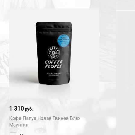
1 310
руб.
Кофе Папуа Новая Гвинея Блю
Маунтин