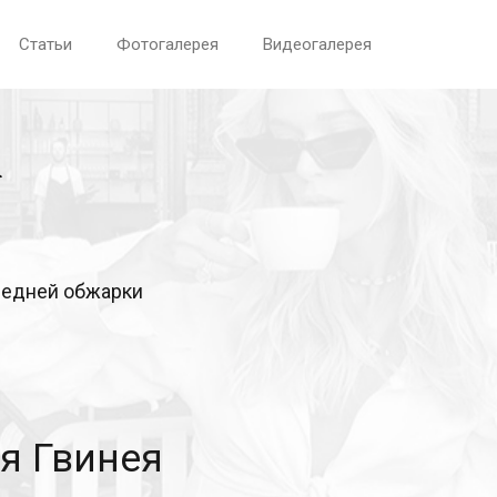
Статьи
Фотогалерея
Видеогалерея
редней обжарки
я Гвинея