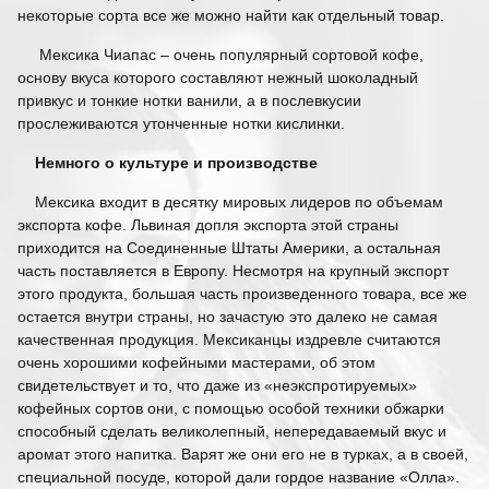
некоторые сорта все же можно найти как отдельный товар.
Мексика Чиапас – очень популярный сортовой кофе,
основу вкуса которого составляют нежный шоколадный
привкус и тонкие нотки ванили, а в послевкусии
прослеживаются утонченные нотки кислинки.
Немного о культуре и производстве
Мексика входит в десятку мировых лидеров по объемам
экспорта кофе. Львиная допля экспорта этой страны
приходится на Соединенные Штаты Америки, а остальная
часть поставляется в Европу. Несмотря на крупный экспорт
этого продукта, большая часть произведенного товара, все же
остается внутри страны, но зачастую это далеко не самая
качественная продукция. Мексиканцы издревле считаются
очень хорошими кофейными мастерами, об этом
свидетельствует и то, что даже из «неэкспротируемых»
кофейных сортов они, с помощью особой техники обжарки
способный сделать великолепный, непередаваемый вкус и
аромат этого напитка. Варят же они его не в турках, а в своей,
специальной посуде, которой дали гордое название «Олла».